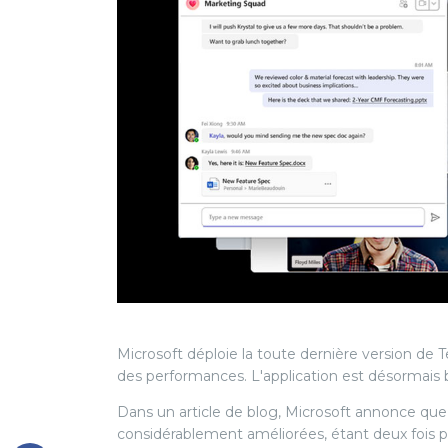
Microsoft déploie la toute dernière version de 
des performances. L'application est désormais 
Dans un article de blog, Microsoft annonce qu
considérablement améliorées, étant deux fois