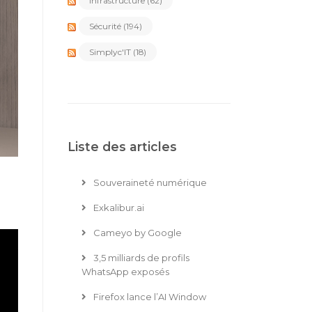
Infrastructure
(62)
Sécurité
(194)
Simplyc'IT
(18)
Liste des articles
Souveraineté numérique
Exkalibur.ai
Cameyo by Google
3,5 milliards de profils
WhatsApp exposés
Firefox lance l’AI Window