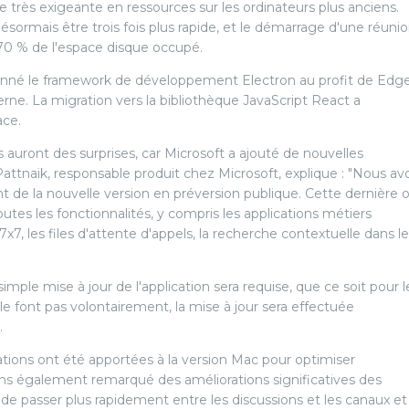
tre très exigeante en ressources sur les ordinateurs plus anciens.
désormais être trois fois plus rapide, et le démarrage d'une réuni
 70 % de l'espace disque occupé.
onné le framework de développement Electron au profit de Edg
e. La migration vers la bibliothèque JavaScript React a
ace.
 auront des surprises, car Microsoft a ajouté de nouvelles
Pattnaik, responsable produit chez Microsoft, explique : "Nous av
t de la nouvelle version en préversion publique. Cette dernière o
es les fonctionnalités, y compris les applications métiers
 7x7, les files d'attente d'appels, la recherche contextuelle dans l
mple mise à jour de l'application sera requise, que ce soit pour l
 le font pas volontairement, la mise à jour sera effectuée
.
tions ont été apportées à la version Mac pour optimiser
avons également remarqué des améliorations significatives des
 passer plus rapidement entre les discussions et les canaux et