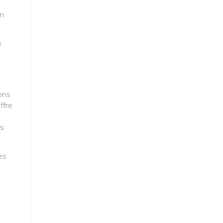
on
e
ons
ffre
es
es