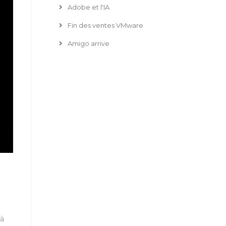
Adobe et l'IA
Fin des ventes VMware
Amigo arrive
 à