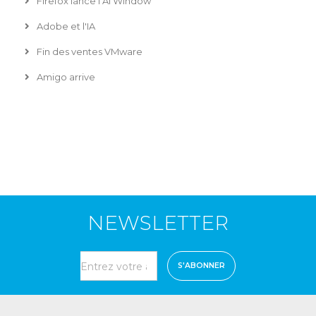
Firefox lance l’AI Window
Adobe et l'IA
Fin des ventes VMware
Amigo arrive
NEWSLETTER
S'ABONNER