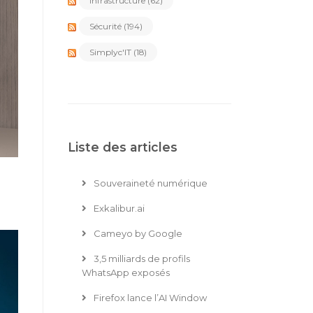
Infrastructure
(62)
Sécurité
(194)
Simplyc'IT
(18)
Liste des articles
Souveraineté numérique
Exkalibur.ai
Cameyo by Google
3,5 milliards de profils
WhatsApp exposés
Firefox lance l’AI Window