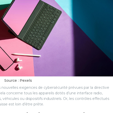
Source : Pexels
les nouvelles exigences de cybersécurité prévues par la directive
a concerne tous les appareils dotés d’une interface radio,
hicules ou dispositifs industriels. Or, les contrôles effectués
se est loin d’être prête.