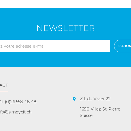
NEWSLETTER
S'ABO
ACT
Z.I. du Vivier 22
41 (0)26 558 48 48
1690 Villaz-St-Pierre
nfo@simpycit.ch
Suisse