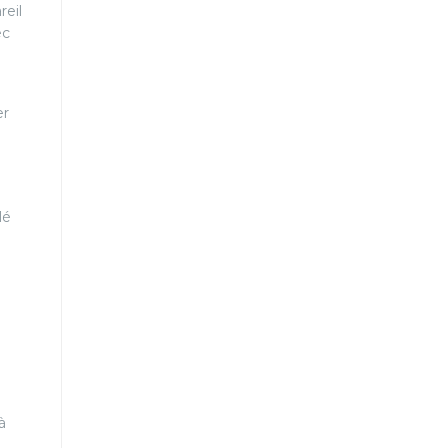
reil
ec
er
lé
à