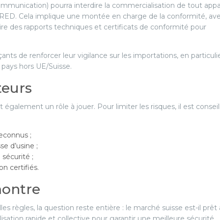
mmunication) pourra interdire la commercialisation de tout appa
e RED. Cela implique une montée en charge de la conformité, av
ire des rapports techniques et certificats de conformité pour
e renforcer leur vigilance sur les importations, en particuli
 pays hors UE/Suisse.
teurs
alement un rôle à jouer. Pour limiter les risques, il est conseil
econnus ;
e d’usine ;
 sécurité ;
n certifiés.
montre
 règles, la question reste entière : le marché suisse est-il prêt 
sation rapide et collective pour garantir une meilleure sécurité