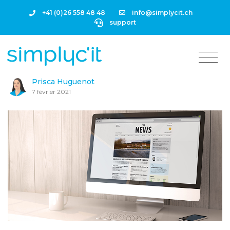
+41 (0)26 558 48 48
info@simplycit.ch
support
Prisca Huguenot
7 février 2021