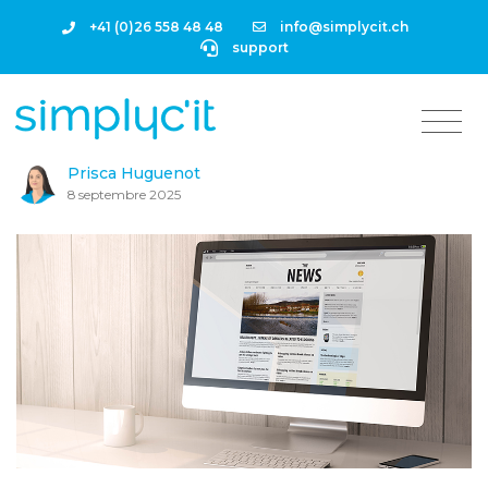
+41 (0)26 558 48 48
info@simplycit.ch
support
Prisca Huguenot
8 septembre 2025