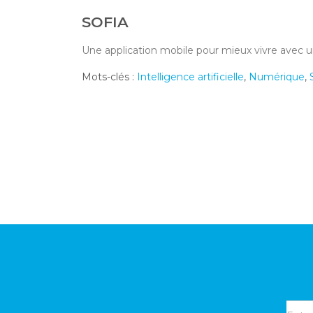
SOFIA
Une application mobile pour mieux vivre avec 
Mots-clés :
Intelligence artificielle
,
Numérique
,