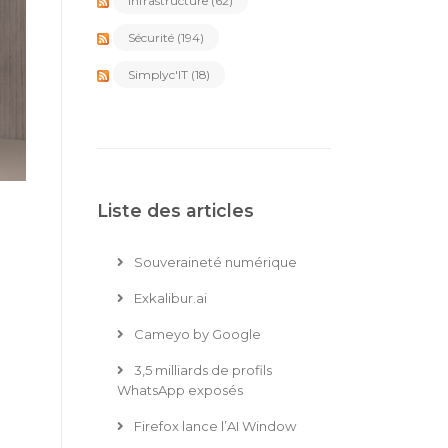
Infrastructure
(62)
Sécurité
(194)
Simplyc'IT
(18)
Liste des articles
Souveraineté numérique
Exkalibur.ai
Cameyo by Google
3,5 milliards de profils
WhatsApp exposés
Firefox lance l’AI Window