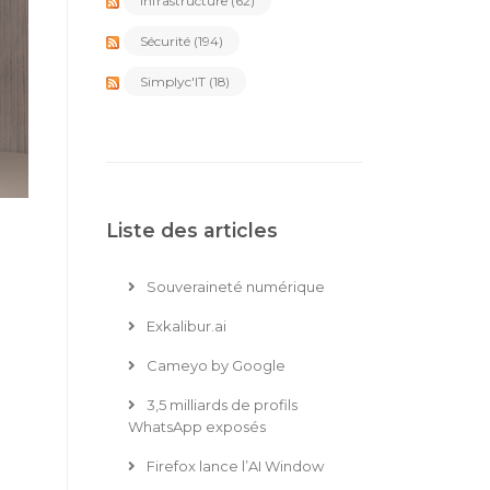
Infrastructure
(62)
Sécurité
(194)
Simplyc'IT
(18)
Liste des articles
Souveraineté numérique
Exkalibur.ai
Cameyo by Google
3,5 milliards de profils
WhatsApp exposés
Firefox lance l’AI Window