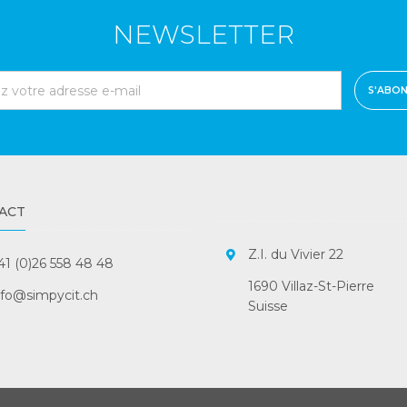
NEWSLETTER
S'ABO
ACT
Z.I. du Vivier 22
41 (0)26 558 48 48
1690 Villaz-St-Pierre
nfo@simpycit.ch
Suisse