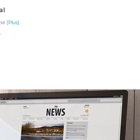
al
isé
[Plus]
é